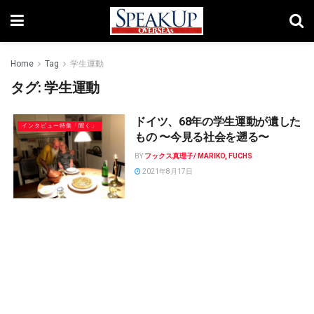
Home
Tag
学生運動
タグ:
学生運動
ドイツ、68年の学生運動が遺した
インタビュー特集「聞く」
もの 〜今見る社会を遡る〜
BY
フックス真理子/ MARIKO, FUCHS
2021年8月17日