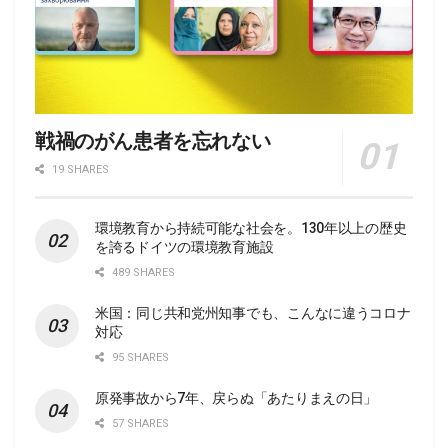
戦禍のがん患者を忘れない
19 SHARES
環境教育から持続可能な社会を。130年以上の歴史
を誇るドイツの環境教育施設
489 SHARES
米国：同じ共和党州知事でも、こんなに違うコロナ
対応
95 SHARES
原発事故から7年、戻らぬ「あたりまえの日」
57 SHARES