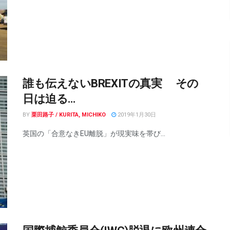
誰も伝えないBREXITの真実 その
日は迫る…
BY
栗田路子 / KURITA, MICHIKO
2019年1月30日
英国の「合意なきEU離脱」が現実味を帯び...