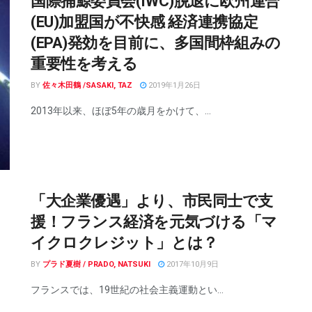
国際捕鯨委員会(IWC)脱退に欧州連合
(EU)加盟国が不快感 経済連携協定
(EPA)発効を目前に、多国間枠組みの
重要性を考える
BY
佐々木田鶴 /SASAKI, TAZ
2019年1月26日
2013年以来、ほぼ5年の歳月をかけて、...
「大企業優遇」より、市民同士で支
援！フランス経済を元気づける「マ
イクロクレジット」とは？
BY
プラド夏樹 / PRADO, NATSUKI
2017年10月9日
フランスでは、19世紀の社会主義運動とい...