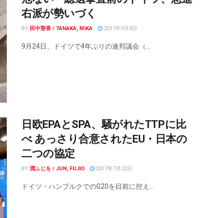
右派が勢いづく
BY
田中聖香 / TANAKA, MIKA
2017年9月5日
9月24日、ドイツで4年ぶりの連邦議会（...
日欧EPAとSPA、騒がれたTTPに比
べ あっさり合意されたEU・日本の
二つの協定
BY
潤ふじを / JUN, FUJIO
2017年7月22日
ドイツ・ハンブルクでのG20を目前に控え...