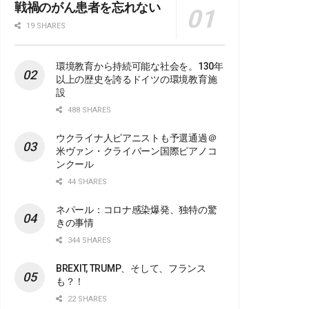
戦禍のがん患者を忘れない
19 SHARES
環境教育から持続可能な社会を。130年
以上の歴史を誇るドイツの環境教育施
設
488 SHARES
ウクライナ人ピアニストも予選通過＠
米ヴァン・クライバーン国際ピアノコ
ンクール
44 SHARES
ネパール：コロナ感染爆発、独特の驚
きの事情
344 SHARES
BREXIT, TRUMP、そして、フランス
も？！
22 SHARES