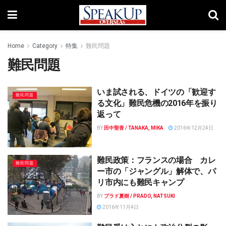
Home
Category
特集
難民問題
難民問題
いま試される、ドイツの「歓迎す
難民問題
る文化」難民危機の2016年を振り
返って
BY
田中聖香 / TANAKA, MIKA
2016年12月24日
難民政策：フランスの場合 カレ
難民問題
ー市の「ジャングル」解体で、パ
リ市内にも難民キャンプ
BY
プラド夏樹 / PRADO, NATSUKI
2016年11月4日