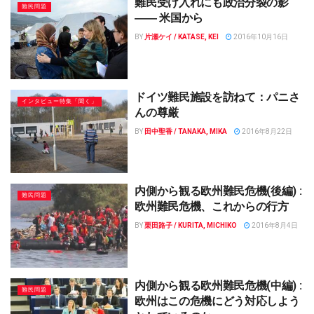
難民受け入れにも政治分裂の影
難民問題
―― 米国から
BY
片瀬ケイ / KATASE, KEI
2016年10月16日
ドイツ難民施設を訪ねて：パニさ
インタビュー特集「聞く」
んの尊厳
BY
田中聖香 / TANAKA, MIKA
2016年8月22日
内側から観る欧州難民危機(後編) :
難民問題
欧州難民危機、これからの行方
BY
栗田路子 / KURITA, MICHIKO
2016年8月4日
内側から観る欧州難民危機(中編) :
難民問題
欧州はこの危機にどう対応しよう