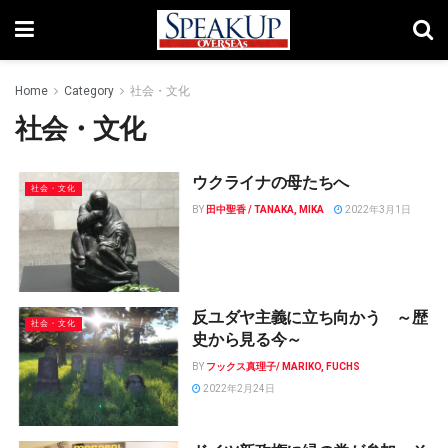
Home
Category
社会・文化
社会・文化
ウクライナの母たちへ
社会・文化
BY
田中聖香 / TANAKA, MIKA
2022年3月1日
反ユダヤ主義に立ち向かう ～歴
社会・文化
史から見る今～
BY
フックス真理子/ MARIKO, FUCHS
2022年2月24日