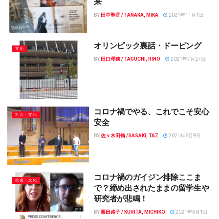
来
BY
田中聖香 / TANAKA, MIKA
2021年11月1日
オリンピック裏話・ドーピング
文化
BY
田口理穂 / TAGUCHI, RIHO
2021年7月27日
コロナ禍でやる、これでこそ安心
社会・文化
安全
BY
佐々木田鶴 /SASAKI, TAZ
2021年6月9日
コロナ禍のガイジン排除ここま
社会・文化
で？締め出されたままの留学生や
研究者が悲鳴！
BY
栗田路子 / KURITA, MICHIKO
2021年6月1日