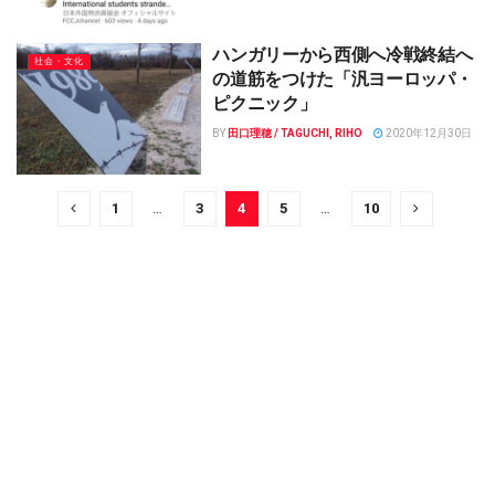
ハンガリーから西側へ冷戦終結へ
社会・文化
の道筋をつけた「汎ヨーロッパ・
ピクニック」
BY
田口理穂 / TAGUCHI, RIHO
2020年12月30日
1
…
3
4
5
…
10