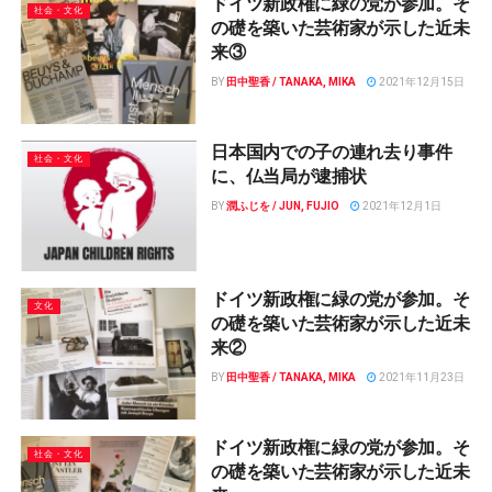
ドイツ新政権に緑の党が参加。そ
社会・文化
の礎を築いた芸術家が示した近未
来③
BY
田中聖香 / TANAKA, MIKA
2021年12月15日
日本国内での子の連れ去り事件
社会・文化
に、仏当局が逮捕状
BY
潤ふじを / JUN, FUJIO
2021年12月1日
ドイツ新政権に緑の党が参加。そ
文化
の礎を築いた芸術家が示した近未
来②
BY
田中聖香 / TANAKA, MIKA
2021年11月23日
ドイツ新政権に緑の党が参加。そ
社会・文化
の礎を築いた芸術家が示した近未