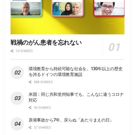
戦禍のがん患者を忘れない
19 SHARES
環境教育から持続可能な社会を。130年以上の歴史
を誇るドイツの環境教育施設
488 SHARES
米国：同じ共和党州知事でも、こんなに違うコロナ
対応
95 SHARES
原発事故から7年、戻らぬ「あたりまえの日」
57 SHARES