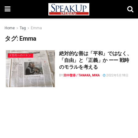
Home
Tag
Emma
タグ:
Emma
絶対的な善は「平和」ではなく、
Z世代へのバトン
「自由」と「正義」か ーー 戦時
のモラルを考える
BY
田中聖香 / TANAKA, MIKA
2022年5月18日