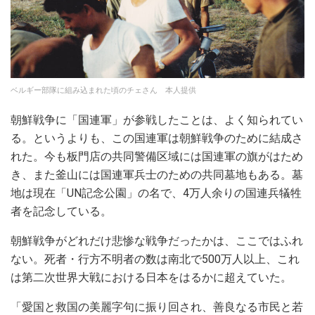
ベルギー部隊に組み込まれた頃のチェさん 本人提供
朝鮮戦争に「国連軍」が参戦したことは、よく知られてい
る。というよりも、この国連軍は朝鮮戦争のために結成さ
れた。今も板門店の共同警備区域には国連軍の旗がはため
き、また釜山には国連軍兵士のための共同墓地もある。墓
地は現在「UN記念公園」の名で、4万人余りの国連兵犠牲
者を記念している。
朝鮮戦争がどれだけ悲惨な戦争だったかは、ここではふれ
ない。死者・行方不明者の数は南北で500万人以上、これ
は第二次世界大戦における日本をはるかに超えていた。
「愛国と救国の美麗字句に振り回され、善良なる市民と若