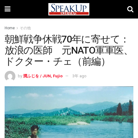
Home
その他
朝鮮戦争休戦70年に寄せて：
放浪の医師 元NATO軍軍医、
ドクター・チェ（前編）
by
潤ふじを / JUN, Fujio
3年 ago