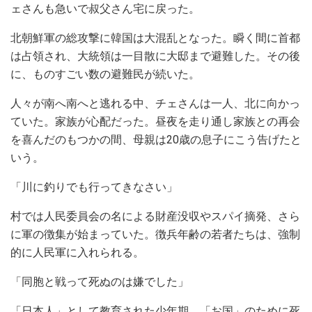
ェさんも急いで叔父さん宅に戻った。
北朝鮮軍の総攻撃に韓国は大混乱となった。瞬く間に首都
は占領され、大統領は一目散に大邸まで避難した。その後
に、ものすごい数の避難民が続いた。
人々が南へ南へと逃れる中、チェさんは一人、北に向かっ
ていた。家族が心配だった。昼夜を走り通し家族との再会
を喜んだのもつかの間、母親は20歳の息子にこう告げたと
いう。
「川に釣りでも行ってきなさい」
村では人民委員会の名による財産没収やスパイ摘発、さら
に軍の徴集が始まっていた。徴兵年齢の若者たちは、強制
的に人民軍に入れられる。
「同胞と戦って死ぬのは嫌でした」
「日本人」として教育された少年期、「お国」のために死