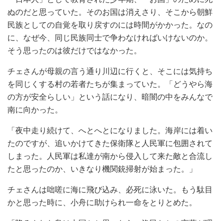
ぬのだと思っていた。そのお国は消えさり、そこから朝鮮
民族としての自覚を取り戻すのには時間がかかった。なの
に、なぜ今、同じ民族同士で争わなければいけないのか。
そう思ったのは彼だけではなかった。
チェさんが母親の言う通り川辺に行くと、そこには気持ち
を同じくする村の若者たちが集まっていた。「どうやら海
の方が安全らしい」という話になり、暗闇の中をみんなで
南に向かった。
「夜中走り続けて、へとへとになりました。海岸には着い
たのですが、追いかけてきた保衛隊と人民軍に包囲されて
しまった。人民軍は私達が南から侵入して来た敵と合流し
たと思ったのか、いきなり機関銃掃射が始まった。」
チェさんは咄嗟に海に飛び込み、必死に泳いた。もう駄目
かと思った時に、小舟に助けられ一命をとりとめた。