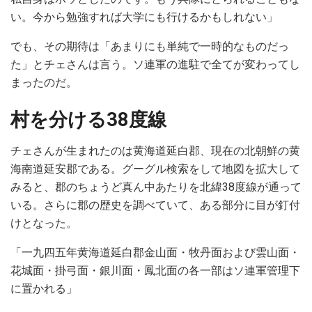
い。今から勉強すれば大学にも行けるかもしれない」
でも、その期待は「あまりにも単純で一時的なものだっ
た」とチェさんは言う。ソ連軍の進駐で全てが変わってし
まったのだ。
村を分ける38度線
チェさんが生まれたのは黄海道延白郡、現在の北朝鮮の黄
海南道延安郡である。グーグル検索をして地図を拡大して
みると、郡のちょうど真ん中あたりを北緯38度線が通って
いる。さらに郡の歴史を調べていて、ある部分に目が釘付
けとなった。
「一九四五年黄海道延白郡金山面・牧丹面および雲山面・
花城面・掛弓面・銀川面・鳳北面の各一部はソ連軍管理下
に置かれる」