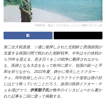
1953年頃、渡ることのできないイムジン河畔に立つチェ氏
第二次大戦直後、ソ連に後押しされた北朝鮮と西側諸国が
支援する韓国の間で戦われた朝鮮戦争。今年はその休戦か
ら70年を迎える。若き日々をこの戦争に翻弄されながら
も、医師となる大志をもって欧州に渡り、祖国の統一と平
和を祈りながら、2022年夏、静かに帰天したドクター・
チェ。同年勃発したロシアによるウクライナ侵攻は彼の目
にはどう映っていたことだろう。放浪の医師ドクター・チ
ェを偲びつつ、
伊東順子氏
が晩年のインタビューから書か
れた記事を二回に渡って掲載する。