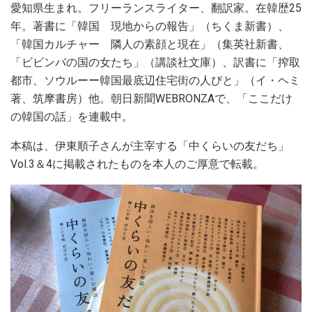
愛知県生まれ。フリーランスライター、翻訳家。在韓歴25
年。著書に「韓国 現地からの報告」（ちくま新書）、
「韓国カルチャー 隣人の素顔と現在」（集英社新書、
「ビビンバの国の女たち」（講談社文庫）、訳書に「搾取
都市、ソウルーー韓国最底辺住宅街の人びと」（イ・ヘミ
著、筑摩書房）他。朝日新聞WEBRONZAで、「ここだけ
の韓国の話」を連載中。
本稿は、伊東順子さんが主宰する「中くらいの友だち」
Vol.3＆4に掲載されたものを本人のご厚意で転載。