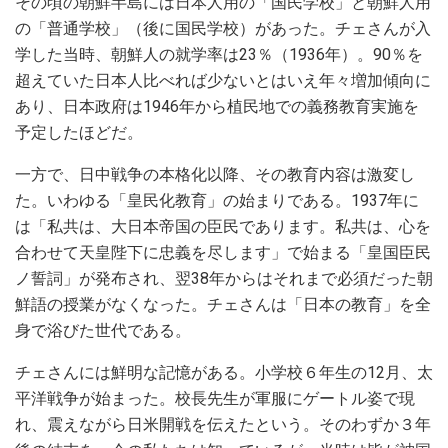
その頃の朝鮮半島には日本人用の「国民学校」と朝鮮人用
の「普通学校」（後に国民学校）があった。チェさんが入
学した当時、朝鮮人の就学率は23％（1936年）。90％を
超えていた日本人比べれば少ないとはいえ年々増加傾向に
あり、日本政府は1946年から植民地での義務教育実施を
予定したほどだ。
一方で、日中戦争の本格化以降、その教育内容は激変し
た。いわゆる「皇民化教育」の始まりである。1937年に
は「私共は、大日本帝国の臣民であります。私共は、心を
合わせて天皇陛下に忠義を尽します」で始まる「皇国臣民
ノ誓詞」が発布され、翌38年からはそれまで必須だった朝
鮮語の授業がなくなった。チェさんは「日本の教育」を全
身で浴びた世代である。
チェさんには鮮明な記憶がある。小学校６年生の12月、太
平洋戦争が始まった。校長先生が軍服にゲートル姿で現
れ、震えながら日米開戦を伝えたという。そのわずか３年