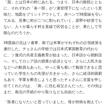
「面」とは日本の村にあたる。つまり、日本の敗戦ととも
に、それぞれの「各一部」がソ連管理下になったという意
味だ。地図をプリントアウトして、赤ペンで38度線を引い
てみる。見事に村が二つに割られていく。原野や砂漠でも
ない、人々が暮らす村を直線で区切ることが、果たして可
能なのだろうか。
38度線の北はソ連軍、南では米軍がそれぞれの占領政策を
遂行した。チェさんの学校では日本式軍国教育の代わり
に、ソ連式の共産主義教育が始まった。日本語から朝鮮語
へ、そしてロシア語の授業が必須となり、さらに人民大会
などへの動員もあった。やっと落ち着いて勉強できると思
っていた学生たちの失望が大きかった。さらに経済的困窮
もあり、学業を断念しようと思ったチェさんに支援を申し
出てくれたのは、「南」に住む叔父さんだった。その頃は
まだ、南北の手紙のやり取りなども自由だった。
「医者になりたいと思っていました。母が持病を抱えてい