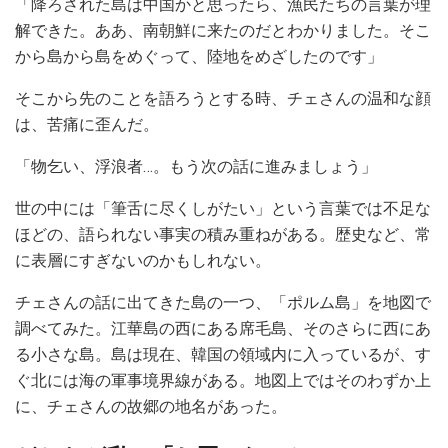
「降ろされた島は中国かと思ったら、漁民たちの言葉が理
解できた。ああ、南朝鮮に来たのだとわかりました。そこ
から島から島をめぐって、陸地をめざしたのです」
そこから先のことを語ろうとする時、チェさんの温和な顔
は、苦痛に歪んだ。
「物乞い、浮浪者…。もう次の話に進みましょう」
世の中には「筆舌に尽くしがたい」という言葉では不足な
ほどの、語られない事実の積み重ねがある。歴史など、常
に表層にすぎないのかもしれない。
チェさんの話に出てきた島の一つ、「ポルム島」を地図で
調べてみた。江華島の西にある席毛島、そのさらに西にあ
る小さな島。島は現在、韓国の領域内に入っているが、す
ぐ北には海の軍事境界線がある。地図上ではそのわずか上
に、チェさんの故郷の地名があった。