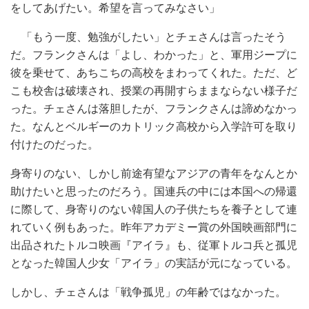
をしてあげたい。希望を言ってみなさい」
「もう一度、勉強がしたい」とチェさんは言ったそう
だ。フランクさんは「よし、わかった」と、軍用ジープに
彼を乗せて、あちこちの高校をまわってくれた。ただ、ど
こも校舎は破壊され、授業の再開すらままならない様子だ
った。チェさんは落胆したが、フランクさんは諦めなかっ
た。なんとベルギーのカトリック高校から入学許可を取り
付けたのだった。
身寄りのない、しかし前途有望なアジアの青年をなんとか
助けたいと思ったのだろう。国連兵の中には本国への帰還
に際して、身寄りのない韓国人の子供たちを養子として連
れていく例もあった。昨年アカデミー賞の外国映画部門に
出品されたトルコ映画『アイラ』も、従軍トルコ兵と孤児
となった韓国人少女「アイラ」の実話が元になっている。
しかし、チェさんは「戦争孤児」の年齢ではなかった。