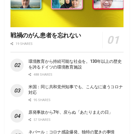
戦禍のがん患者を忘れない
19 SHARES
環境教育から持続可能な社会を。130年以上の歴史
を誇るドイツの環境教育施設
488 SHARES
米国：同じ共和党州知事でも、こんなに違うコロナ
対応
95 SHARES
原発事故から7年、戻らぬ「あたりまえの日」
57 SHARES
ネパール：コロナ感染爆発、独特の驚きの事情