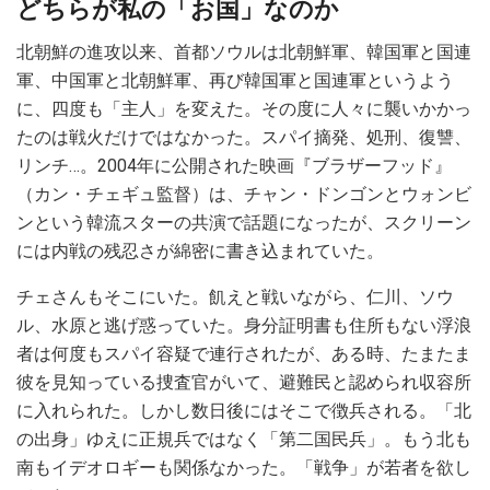
どちらが私の「お国」なのか
北朝鮮の進攻以来、首都ソウルは北朝鮮軍、韓国軍と国連
軍、中国軍と北朝鮮軍、再び韓国軍と国連軍というよう
に、四度も「主人」を変えた。その度に人々に襲いかかっ
たのは戦火だけではなかった。スパイ摘発、処刑、復讐、
リンチ…。2004年に公開された映画『ブラザーフッド』
（カン・チェギュ監督）は、チャン・ドンゴンとウォンビ
ンという韓流スターの共演で話題になったが、スクリーン
には内戦の残忍さが綿密に書き込まれていた。
チェさんもそこにいた。飢えと戦いながら、仁川、ソウ
ル、水原と逃げ惑っていた。身分証明書も住所もない浮浪
者は何度もスパイ容疑で連行されたが、ある時、たまたま
彼を見知っている捜査官がいて、避難民と認められ収容所
に入れられた。しかし数日後にはそこで徴兵される。「北
の出身」ゆえに正規兵ではなく「第二国民兵」。もう北も
南もイデオロギーも関係なかった。「戦争」が若者を欲し