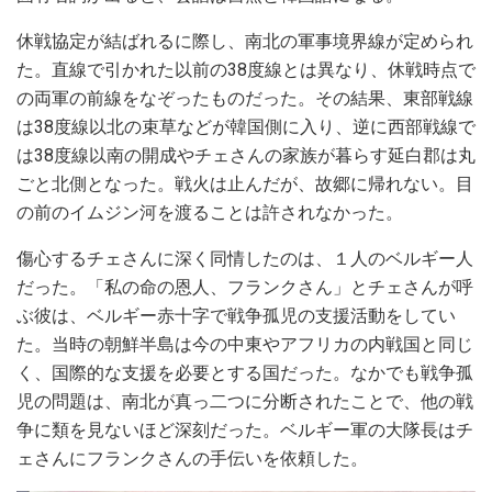
休戦協定が結ばれるに際し、南北の軍事境界線が定められ
た。直線で引かれた以前の38度線とは異なり、休戦時点で
の両軍の前線をなぞったものだった。その結果、東部戦線
は38度線以北の束草などが韓国側に入り、逆に西部戦線で
は38度線以南の開成やチェさんの家族が暮らす延白郡は丸
ごと北側となった。戦火は止んだが、故郷に帰れない。目
の前のイムジン河を渡ることは許されなかった。
傷心するチェさんに深く同情したのは、１人のベルギー人
だった。「私の命の恩人、フランクさん」とチェさんが呼
ぶ彼は、ベルギー赤十字で戦争孤児の支援活動をしてい
た。当時の朝鮮半島は今の中東やアフリカの内戦国と同じ
く、国際的な支援を必要とする国だった。なかでも戦争孤
児の問題は、南北が真っ二つに分断されたことで、他の戦
争に類を見ないほど深刻だった。ベルギー軍の大隊長はチ
ェさんにフランクさんの手伝いを依頼した。