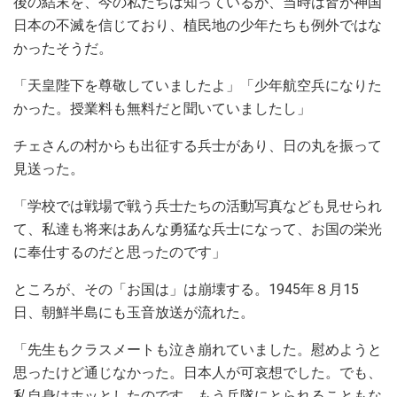
後の結末を、今の私たちは知っているが、当時は皆が神国
日本の不滅を信じており、植民地の少年たちも例外ではな
かったそうだ。
「天皇陛下を尊敬していましたよ」「少年航空兵になりた
かった。授業料も無料だと聞いていましたし」
チェさんの村からも出征する兵士があり、日の丸を振って
見送った。
「学校では戦場で戦う兵士たちの活動写真なども見せられ
て、私達も将来はあんな勇猛な兵士になって、お国の栄光
に奉仕するのだと思ったのです」
ところが、その「お国は」は崩壊する。1945年８月15
日、朝鮮半島にも玉音放送が流れた。
「先生もクラスメートも泣き崩れていました。慰めようと
思ったけど通じなかった。日本人が可哀想でした。でも、
私自身はホッとしたのです。もう兵隊にとられることもな