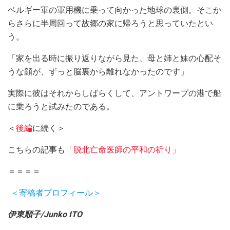
ベルギー軍の軍用機に乗って向かった地球の裏側。そこか
らさらに半周回って故郷の家に帰ろうと思っていたとい
う。
「家を出る時に振り返りながら見た、母と姉と妹の心配そ
うな顔が、ずっと脳裏から離れなかったのです」
実際に彼はそれからしばらくして、アントワープの港で船
に乗ろうと試みたのである。
＜
後編
に続く＞
こちらの記事も
「脱北亡命医師の平和の祈り」
＝＝＝＝
＜寄稿者プロフィール＞
伊東順子/Junko ITO