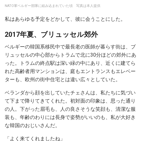
NATO軍ベルギー部隊に組み込まれていた頃 写真は本人提供
私はあらゆる予定をどかして、彼に会うことにした。
2017年夏、ブリュッセル郊外
ベルギーの韓国系移民中で最長老の医師が暮らす街は、ブ
リュッセルの中心部からトラムで北に30分ほどの郊外にあ
った。トラムの終点駅は深い緑の中にあり、近くに建てら
れた高齢者用マンションは、庭もエントランスもエレベー
ターも、欧州の街中住宅とは違い広々としていた。
ベランダから顔を出していたチェさんは、私たちに気づい
て下まで降りてきてくれた。初対面の印象は、思った通り
の人。下がった眉毛も、人の良さそうな笑顔も、清潔な服
装も、年齢のわりには長身で姿勢がいいのも、私が大好き
な韓国のおじいさんだ。
「よく来てくれましたね」