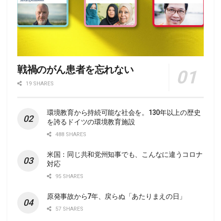
戦禍のがん患者を忘れない
19 SHARES
環境教育から持続可能な社会を。130年以上の歴史
を誇るドイツの環境教育施設
488 SHARES
米国：同じ共和党州知事でも、こんなに違うコロナ
対応
95 SHARES
原発事故から7年、戻らぬ「あたりまえの日」
57 SHARES