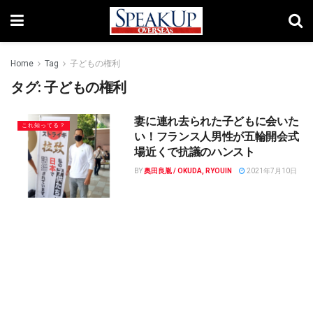
Home
Tag
子どもの権利
タグ:
子どもの権利
妻に連れ去られた子どもに会いた
これ知ってる？
い！フランス人男性が五輪開会式
場近くで抗議のハンスト
BY
奥田良胤 / OKUDA, RYOUIN
2021年7月10日