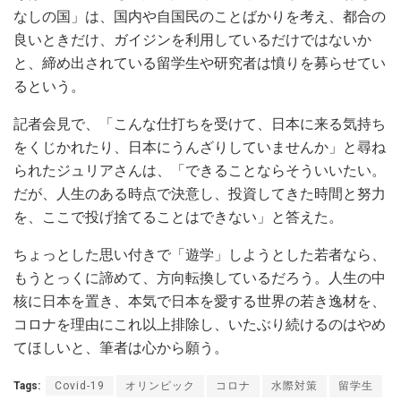
なしの国」は、国内や自国民のことばかりを考え、都合の
良いときだけ、ガイジンを利用しているだけではないか
と、締め出されている留学生や研究者は憤りを募らせてい
るという。
記者会見で、「こんな仕打ちを受けて、日本に来る気持ち
をくじかれたり、日本にうんざりしていませんか」と尋ね
られたジュリアさんは、「できることならそういいたい。
だが、人生のある時点で決意し、投資してきた時間と努力
を、ここで投げ捨てることはできない」と答えた。
ちょっとした思い付きで「遊学」しようとした若者なら、
もうとっくに諦めて、方向転換しているだろう。人生の中
核に日本を置き、本気で日本を愛する世界の若き逸材を、
コロナを理由にこれ以上排除し、いたぶり続けるのはやめ
てほしいと、筆者は心から願う。
Tags:
Covid-19
オリンピック
コロナ
水際対策
留学生