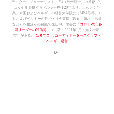
ライター・ジャーナリスト。 EU（欧州連合）の首都ブリ
ュッセルを擁するベルギー在住20年余り。上智大学卒
業。米国およびベルギーの経営大学院にてMBA取得。Ｅ
Ｕおよびベルギーの政治・社会事情（教育、環境、福祉
など）を生活者の目線で発信中。著書に「
コロナ対策 各
国リーダーの通信簿
」（共著・2021年1月・光文社新
書）がある。
筆者ブログ
/
コーディネータースクラブ・
ベルギー運営