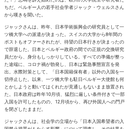
ちだ。ベルギー人の若手社会学者ジャック・ウェルスさん
から嘆きを聞いた。
ジャックさんは、昨年、日本学術振興会の研究員として一
ツ橋大学への派遣が決まった。スイスの大学から8年間の
ポストもオファーされたが、待望の日本行きが決まったの
で辞退した。日本とベルギー政府の間での正規の交換研究
員だから、身分もしっかりしている。すべての準備が整っ
た途端に、コロナ禍が勃発し、日本は緊急事態宣言を発
出。水際対策として、「日本国籍保有者」以外の入国を一
切停止した。以来、一ツ橋大学も駐日ベルギー大使館も何
とかしようと動いてはくれたが見通しもないまま放置され
た。日本政府は昨年10月頃、猛烈に厳しい条件付きで一部
入国を許可したものの、12月頃から、再び外国人への門戸
を閉ざしたままだ。
ジャックさんは、社会学の立場から「日本入国希望者の入
国禁止措置がもたらす影響」について調査し、その結果を