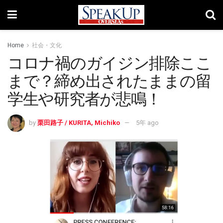
Home
社会・文化
コロナ禍のガイジン排除ここ
まで？締め出されたままの留
学生や研究者が悲鳴！
by
栗田路子 / KURITA, Michiko
5年 ago