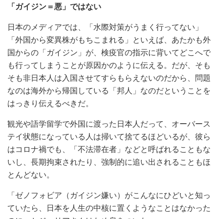
「ガイジン＝悪」ではない
日本のメディアでは、「水際対策がうまく行ってない」
「外国から変異株がもちこまれる」といえば、あたかも外
国からの「ガイジン」が、検疫官の指示に背いてどこへで
も行ってしまうことが原因かのように伝える。だが、そも
そも非日本人は入国させてすらもらえないのだから、問題
なのは海外から帰国している「邦人」なのだということを
はっきり伝えるべきだ。
観光や語学留学で外国に渡った日本人だって、オーバース
テイ状態になっている人は掃いて捨てるほどいるが、彼ら
はコロナ禍でも、「不法滞在者」などと呼ばれることもな
いし、長期拘束されたり、強制的に追い出されることもほ
とんどない。
「ゼノフォビア（ガイジン嫌い）がこんなにひどいと知っ
ていたら、日本を人生の中核に置くようなことはなかった