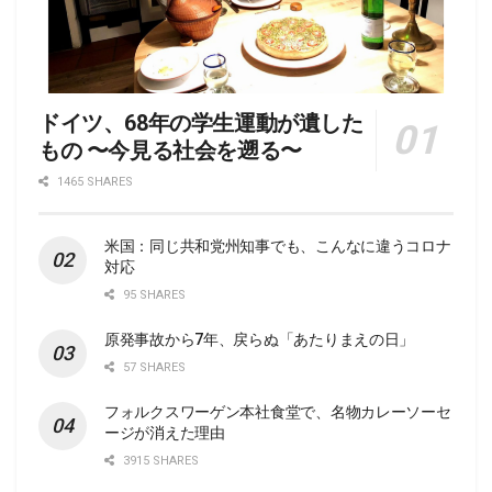
ドイツ、68年の学生運動が遺した
もの 〜今見る社会を遡る〜
1465 SHARES
米国：同じ共和党州知事でも、こんなに違うコロナ
対応
95 SHARES
原発事故から7年、戻らぬ「あたりまえの日」
57 SHARES
フォルクスワーゲン本社食堂で、名物カレーソーセ
ージが消えた理由
3915 SHARES