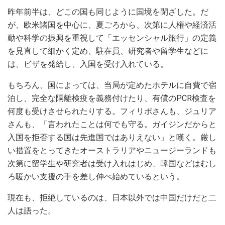
昨年前半は、どこの国も同じように国境を閉ざした。だ
が、欧米諸国を中心に、夏ごろから、次第に人権や経済活
動や科学の振興を重視して「エッセンシャル旅行」の定義
を見直して細かく定め、駐在員、研究者や留学生などに
は、ビザを発給し、入国を受け入れている。
もちろん、国によっては、当局が定めたホテルに自費で宿
泊し、完全な隔離検疫を義務付けたり、有償のPCR検査を
何度も受けさせられたりする。フィリポさんも、ジュリア
さんも、「言われたことは何でも守る。ガイジンだからと
入国を拒否する国は先進国ではありえない」と嘆く。厳し
い措置をとってきたオーストラリアやニュージーランドも
次第に留学生や研究者は受け入れはじめ、韓国などはむし
ろ暖かい支援の手を差し伸べ始めているという。
現在も、拒絶しているのは、日本以外では中国だけだと二
人は語った。