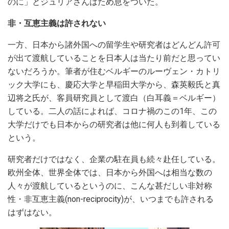
のに」とジュリアさんはため息をついた。
非・互恵主義は許されない
一方、日本から諸外国への留学生や研究者はどんどん許可
が出て渡航していることを日本人は当たり前だと思ってい
ないだろうか。筆者が住むベルギーのルーヴェン・カトリ
ック大学にも、慶応大学と早稲田大学から、森英毅氏と真
辺将之氏が、客員研究員として渡白（白耳義＝ベルギー）
している。二人の話によれば、コロナ禍のこの1年、この
大学だけでも日本からの研究者は他に何人も到着している
という。
研究者だけではなく、企業の駐在員も続々赴任している。
欧州全体、世界全体では、日本から外国へは相当な数の
人々が渡航しているというのに、こんな甚だしい非対称
性・非互恵主義(non-reciprocity)が、いつまでも許される
はずはない。