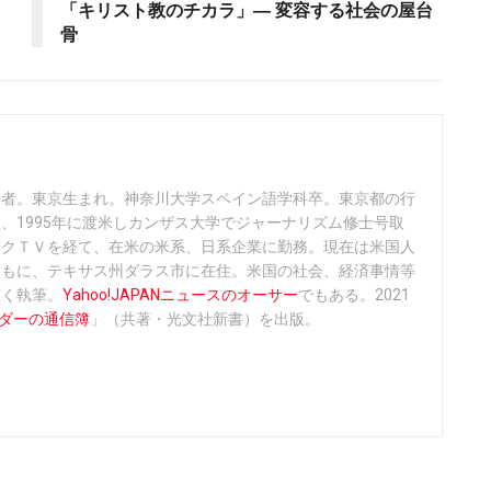
「キリスト教のチカラ」― 変容する社会の屋台
骨
訳者。東京生まれ。神奈川大学スペイン語学科卒。東京都の行
、1995年に渡米しカンザス大学でジャーナリズム修士号取
ックＴＶを経て、在米の米系、日系企業に勤務。現在は米国人
ともに、テキサス州ダラス市に在住。米国の社会、経済事情等
広く執筆。
Yahoo!JAPANニュースのオーサー
でもある。2021
ーダーの通信簿
」（共著・光文社新書）を出版。