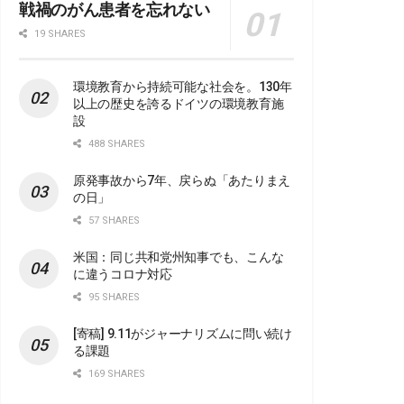
戦禍のがん患者を忘れない
19 SHARES
環境教育から持続可能な社会を。130年
以上の歴史を誇るドイツの環境教育施
設
488 SHARES
原発事故から7年、戻らぬ「あたりまえ
の日」
57 SHARES
米国：同じ共和党州知事でも、こんな
に違うコロナ対応
95 SHARES
[寄稿] 9.11がジャーナリズムに問い続け
る課題
169 SHARES