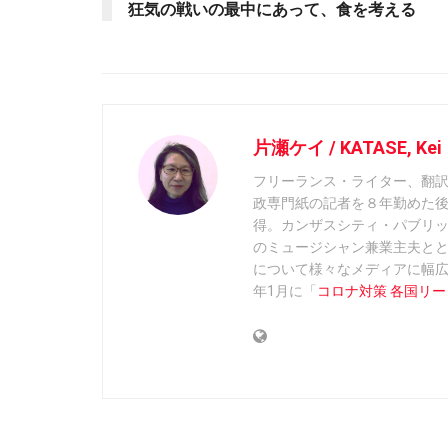
狂気の戦いの最中にあって、食を考える
片瀬ケイ / KATASE, Kei
フリーランス・ライター、翻
政専門紙の記者を８年勤めた後
得。カンザスシティ・パブリ
のミュージシャン兼業主夫と
について様々なメディアに幅
年1月に「
コロナ対策 各国リ