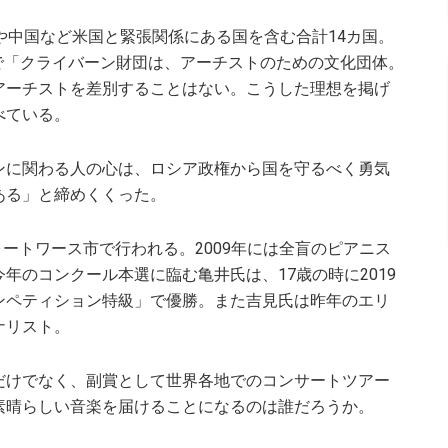
や中国など米国と緊張関係にある国を含む合計14カ国。
で「クライバーン財団は、アーチストのための文化団体。
アーチストを差別することはない。こうした理想を掲げ
べている。
ンに関わる人の心は、ロシア政権から国を守るべく勇気
ある」と締めくくった。
ォートワース市で行われる。2009年には全盲のピアニス
年のコンクール本選に臨む亀井氏は、17歳の時に2019
ンペティション特級」で優勝。また吉見氏は昨年のエリ
ナリスト。
だけでなく、副賞として世界各地でのコンサートツアー
素晴らしい音楽を届けることになるのは誰だろうか。