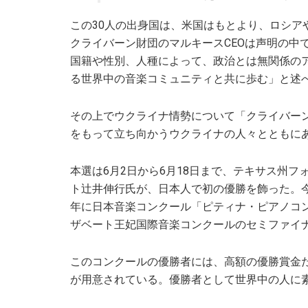
この30人の出身国は、米国はもとより、ロシア
クライバーン財団のマルキースCEOは声明の中
国籍や性別、人種によって、政治とは無関係の
る世界中の音楽コミュニティと共に歩む」と述
その上でウクライナ情勢について「クライバー
をもって立ち向かうウクライナの人々とともに
本選は6月2日から6月18日まで、テキサス州フ
ト辻井伸行氏が、日本人で初の優勝を飾った。今
年に日本音楽コンクール「ピティナ・ピアノコ
ザベート王妃国際音楽コンクールのセミファイ
このコンクールの優勝者には、高額の優勝賞金
が用意されている。優勝者として世界中の人に