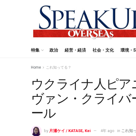
特集
政治
経営・経済
社会・文化
環境・S
Home
これ知ってる？
ウクライナ人ピア
ヴァン・クライバ
ール
by
片瀬ケイ / KATASE, Kei
4年 ago
in
これ知