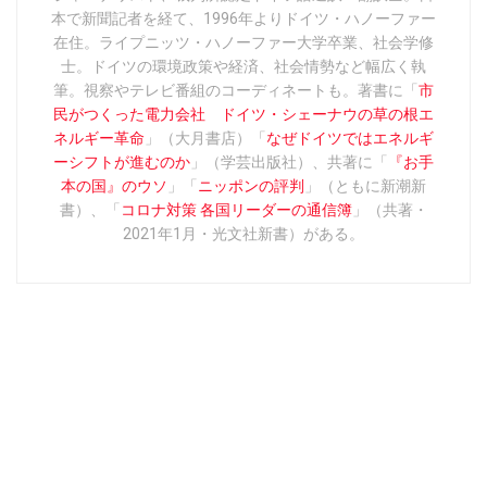
本で新聞記者を経て、1996年よりドイツ・ハノーファー
在住。ライプニッツ・ハノーファー大学卒業、社会学修
士。ドイツの環境政策や経済、社会情勢など幅広く執
筆。視察やテレビ番組のコーディネートも。著書に「
市
民がつくった電力会社 ドイツ・シェーナウの草の根エ
ネルギー革命
」（大月書店）「
なぜドイツではエネルギ
ーシフトが進むのか
」（学芸出版社）、共著に「
『お手
本の国』のウソ
」「
ニッポンの評判
」（ともに新潮新
書）、「
コロナ対策 各国リーダーの通信簿
」（共著・
2021年1月・光文社新書）がある。