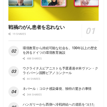
戦禍のがん患者を忘れない
19 SHARES
環境教育から持続可能な社会を。130年以上の歴史
を誇るドイツの環境教育施設
488 SHARES
ウクライナ人ピアニストも予選通過＠米ヴァン・ク
ライバーン国際ピアノコンクール
44 SHARES
ネパール：コロナ感染爆発、独特の驚きの事情
344 SHARES
ハンガリーから西側へ冷戦終結への道筋をつけた