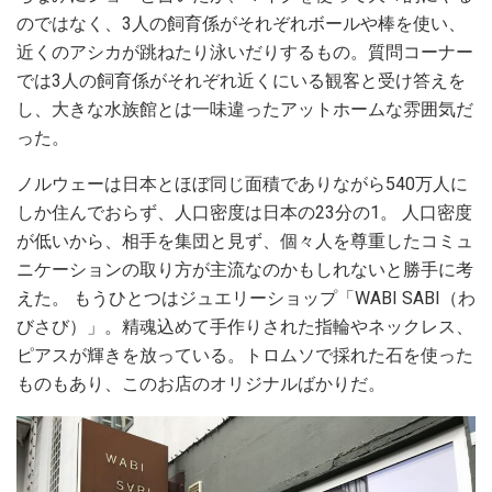
のではなく、3人の飼育係がそれぞれボールや棒を使い、
近くのアシカが跳ねたり泳いだりするもの。質問コーナー
では3人の飼育係がそれぞれ近くにいる観客と受け答えを
し、大きな水族館とは一味違ったアットホームな雰囲気だ
った。
ノルウェーは日本とほぼ同じ面積でありながら540万人に
しか住んでおらず、人口密度は日本の23分の1。 人口密度
が低いから、相手を集団と見ず、個々人を尊重したコミュ
ニケーションの取り方が主流なのかもしれないと勝手に考
えた。 もうひとつはジュエリーショップ「WABI SABI（わ
びさび）」。精魂込めて手作りされた指輪やネックレス、
ピアスが輝きを放っている。トロムソで採れた石を使った
ものもあり、このお店のオリジナルばかりだ。