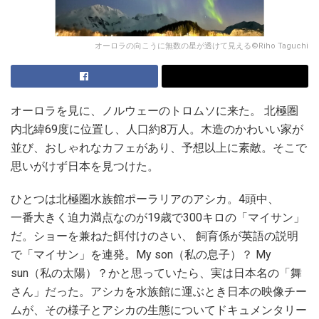
オーロラの向こうに無数の星が透けて見える©Riho Taguchi
オーロラを見に、ノルウェーのトロムソに来た。 北極圏
内北緯69度に位置し、人口約8万人。木造のかわいい家が
並び、おしゃれなカフェがあり、予想以上に素敵。そこで
思いがけず日本を見つけた。
ひとつは北極圏水族館ポーラリアのアシカ。4頭中、
一番大きく迫力満点なのが19歳で300キロの「マイサン」
だ。ショーを兼ねた餌付けのさい、 飼育係が英語の説明
で「マイサン」を連発。My son（私の息子）？ My
sun（私の太陽）？かと思っていたら、実は日本名の「舞
さん」だった。アシカを水族館に運ぶとき日本の映像チー
ムが、その様子とアシカの生態についてドキュメンタリー