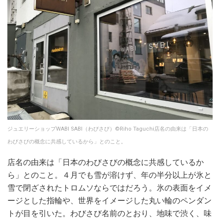
ジュエリーショップWABI SABI（わびさび）©Riho Taguchi店名の由来は「日本の
わびさびの概念に共感しているから」とのこと。
店名の由来は「日本のわびさびの概念に共感しているか
ら」とのこと。４月でも雪が溶けず、年の半分以上が氷と
雪で閉ざされたトロムソならではだろう。氷の表面をイメ
ージとした指輪や、世界をイメージした丸い輪のペンダン
トが目を引いた。わびさび名前のとおり、地味で渋く、味