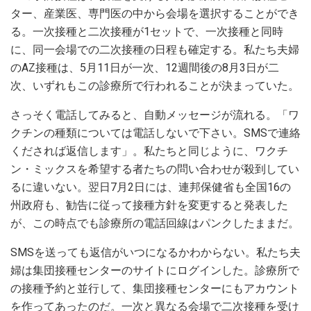
ター、産業医、専門医の中から会場を選択することができ
る。一次接種と二次接種が1セットで、一次接種と同時
に、同一会場での二次接種の日程も確定する。私たち夫婦
のAZ接種は、5月11日が一次、12週間後の8月3日が二
次、いずれもこの診療所で行われることが決まっていた。
さっそく電話してみると、自動メッセージが流れる。「ワ
クチンの種類については電話しないで下さい。SMSで連絡
くだされば返信します」。私たちと同じように、ワクチ
ン・ミックスを希望する者たちの問い合わせが殺到してい
るに違いない。翌日7月2日には、連邦保健省も全国16の
州政府も、勧告に従って接種方針を変更すると発表した
が、この時点でも診療所の電話回線はパンクしたままだ。
SMSを送っても返信がいつになるかわからない。私たち夫
婦は集団接種センターのサイトにログインした。診療所で
の接種予約と並行して、集団接種センターにもアカウント
を作ってあったのだ。一次と異なる会場で二次接種を受け