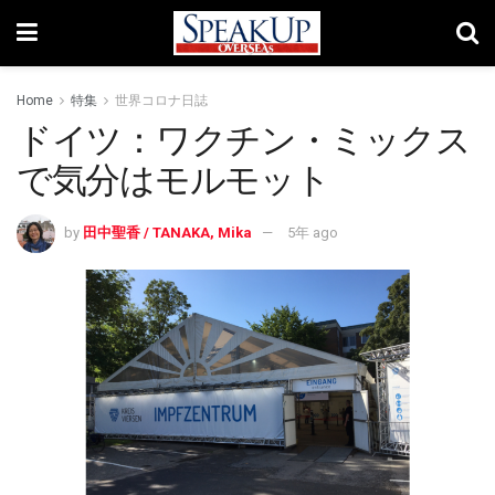
Home
特集
世界コロナ日誌
ドイツ：ワクチン・ミックス
で気分はモルモット
by
田中聖香 / TANAKA, Mika
5年 ago