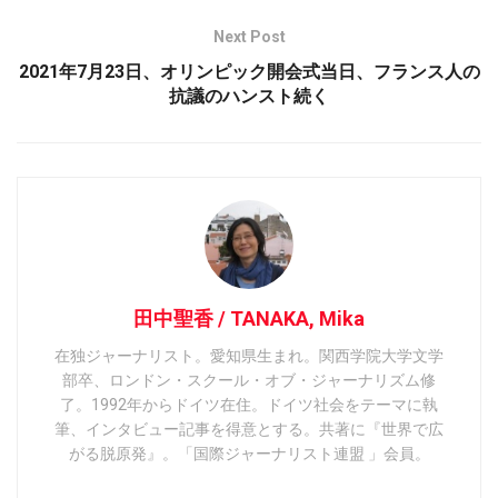
Next Post
2021年7月23日、オリンピック開会式当日、フランス人の
抗議のハンスト続く
田中聖香 / TANAKA, Mika
在独ジャーナリスト。愛知県生まれ。関西学院大学文学
部卒、ロンドン・スクール・オブ・ジャーナリズム修
了。1992年からドイツ在住。ドイツ社会をテーマに執
筆、インタビュー記事を得意とする。共著に『世界で広
がる脱原発』。「国際ジャーナリスト連盟 」会員。