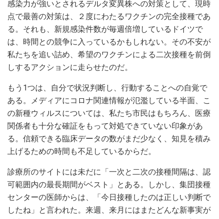
感染力が強いとされるデルタ変異株への対策として、現時
点で最善の対策は、２度にわたるワクチンの完全接種であ
る。それも、新規感染件数が毎週倍増しているドイツで
は、時間との競争に入っているかもしれない。その不安が
私たちを追い詰め、希望のワクチンによる二次接種を前倒
しするアクションに走らせたのだ。
もう1つは、自分で状況判断し、行動することへの自覚で
ある。メディアにコロナ関連情報が氾濫している半面、こ
の新種ウィルスについては、私たち市民はもちろん、医療
関係者も十分な確証をもって対処できていない印象があ
る。信頼できる臨床データの数がまだ少なく、知見を積み
上げるための時間も不足しているからだ。
診療所のサイトには未だに「一次と二次の接種間隔は、認
可範囲内の最長期間がベスト」とある。しかし、集団接種
センターの医師からは、「今日接種したのは正しい判断で
したね」と言われた。来週、来月にはまたどんな新事実が