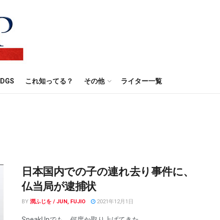
DGS
これ知ってる？
その他
ライター一覧
日本国内での子の連れ去り事件に、
仏当局が逮捕状
BY
潤ふじを / JUN, FUJIO
2021年12月1日
SpeakUpでも、何度か取り上げてきた ...