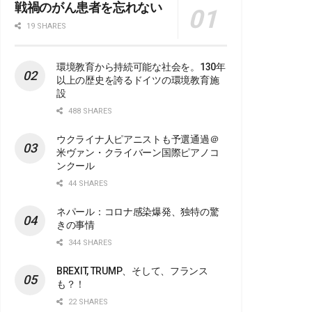
戦禍のがん患者を忘れない
19 SHARES
環境教育から持続可能な社会を。130年
以上の歴史を誇るドイツの環境教育施
設
488 SHARES
ウクライナ人ピアニストも予選通過＠
米ヴァン・クライバーン国際ピアノコ
ンクール
44 SHARES
ネパール：コロナ感染爆発、独特の驚
きの事情
344 SHARES
BREXIT, TRUMP、そして、フランス
も？！
22 SHARES