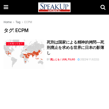
Home
Tag
ECPM
タグ:
ECPM
死刑は国家による精神的拷問―死
これ知ってる？
刑廃止を求める世界に日本の影薄
し
BY
潤ふじを / JUN, FUJIO
2022年11月22日