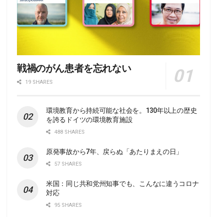
戦禍のがん患者を忘れない
19 SHARES
環境教育から持続可能な社会を。130年以上の歴史
を誇るドイツの環境教育施設
488 SHARES
原発事故から7年、戻らぬ「あたりまえの日」
57 SHARES
米国：同じ共和党州知事でも、こんなに違うコロナ
対応
95 SHARES