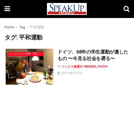
Home
Tag
平和運動
タグ:
平和運動
ドイツ、68年の学生運動が遺した
インタビュー特集「聞く」
もの 〜今見る社会を遡る〜
BY
フックス真理子/ MARIKO, FUCHS
2021年8月17日