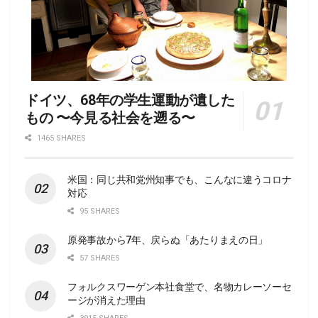
ドイツ、68年の学生運動が遺した
もの 〜今見る社会を遡る〜
1465 SHARES
米国：同じ共和党州知事でも、こんなに違うコロナ
対応
95 SHARES
原発事故から7年、戻らぬ「あたりまえの日」
57 SHARES
フォルクスワーゲン本社食堂で、名物カレーソーセ
ージが消えた理由