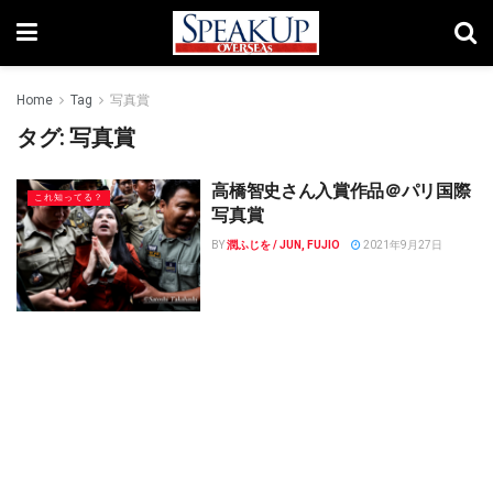
Home
Tag
写真賞
タグ:
写真賞
高橋智史さん入賞作品＠パリ国際
これ知ってる？
写真賞
BY
潤ふじを / JUN, FUJIO
2021年9月27日