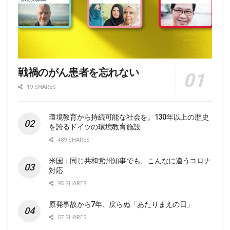
戦禍のがん患者を忘れない
19 SHARES
環境教育から持続可能な社会を。130年以上の歴史
を誇るドイツの環境教育施設
489 SHARES
米国：同じ共和党州知事でも、こんなに違うコロナ
対応
95 SHARES
原発事故から7年、戻らぬ「あたりまえの日」
57 SHARES