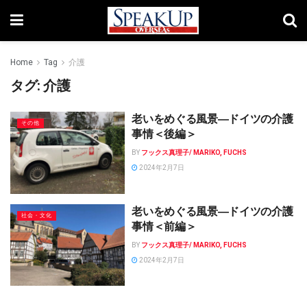
Home
Tag
介護
タグ:
介護
老いをめぐる風景―ドイツの介護
その他
事情＜後編＞
BY
フックス真理子/ MARIKO, FUCHS
2024年2月7日
老いをめぐる風景―ドイツの介護
社会・文化
事情＜前編＞
BY
フックス真理子/ MARIKO, FUCHS
2024年2月7日