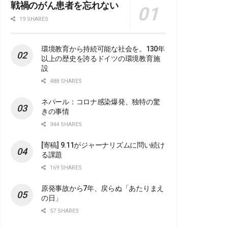
戦禍のがん患者を忘れない
19 SHARES
環境教育から持続可能な社会を。130年
以上の歴史を誇るドイツの環境教育施
設
488 SHARES
ネパール：コロナ感染爆発、独特の驚
きの事情
344 SHARES
[寄稿] 9.11がジャーナリズムに問い続け
る課題
169 SHARES
原発事故から7年、戻らぬ「あたりまえ
の日」
57 SHARES