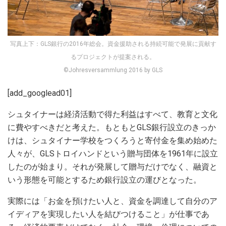
写真上下：GLS銀行の2016年総会。資金援助される持続可能で発展に貢献す
るプロジェクトが提案される。
©Johresversammlung 2016 by GLS
[add_googlead01]
シュタイナーは経済活動で得た利益はすべて、教育と文化
に費やすべきだと考えた。もともとGLS銀行設立のきっか
けは、シュタイナー学校をつくろうと寄付金を集め始めた
人々が、GLSトロイハンドという贈与団体を1961年に設立
したのが始まり。それが発展して贈与だけでなく、融資と
いう形態を可能とするため銀行設立の運びとなった。
実際には「お金を預けたい人と、資金を調達して自分のア
イディアを実現したい人を結びつけること」が仕事であ