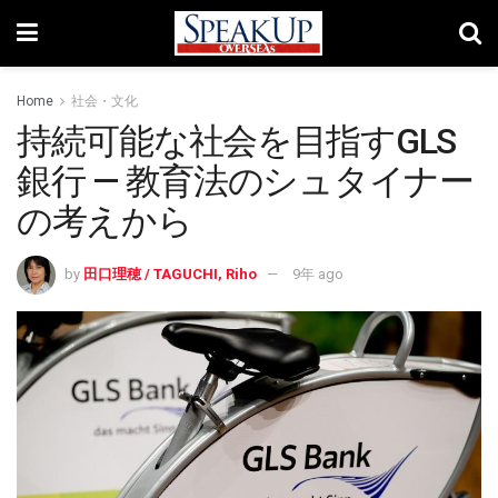
Home
社会・文化
持続可能な社会を目指すGLS
銀行 — 教育法のシュタイナー
の考えから
by
田口理穂 / TAGUCHI, Riho
9年 ago