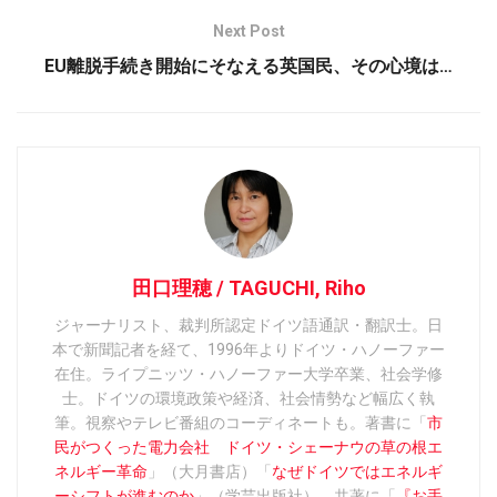
Next Post
EU離脱手続き開始にそなえる英国民、その心境は…
田口理穂 / TAGUCHI, Riho
ジャーナリスト、裁判所認定ドイツ語通訳・翻訳士。日
本で新聞記者を経て、1996年よりドイツ・ハノーファー
在住。ライプニッツ・ハノーファー大学卒業、社会学修
士。ドイツの環境政策や経済、社会情勢など幅広く執
筆。視察やテレビ番組のコーディネートも。著書に「
市
民がつくった電力会社 ドイツ・シェーナウの草の根エ
ネルギー革命
」（大月書店）「
なぜドイツではエネルギ
ーシフトが進むのか
」（学芸出版社）、共著に「
『お手