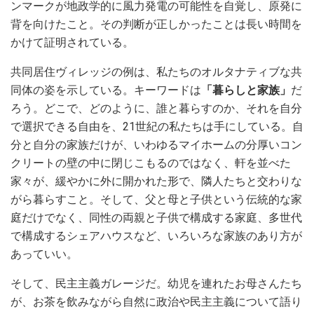
ンマークが地政学的に風力発電の可能性を自覚し、原発に
背を向けたこと。その判断が正しかったことは長い時間を
かけて証明されている。
共同居住ヴィレッジの例は、私たちのオルタナティブな共
同体の姿を示している。キーワードは
「暮らしと家族」
だ
ろう。どこで、どのように、誰と暮らすのか、それを自分
で選択できる自由を、21世紀の私たちは手にしている。自
分と自分の家族だけが、いわゆるマイホームの分厚いコン
クリートの壁の中に閉じこもるのではなく、軒を並べた
家々が、緩やかに外に開かれた形で、隣人たちと交わりな
がら暮らすこと。そして、父と母と子供という伝統的な家
庭だけでなく、同性の両親と子供で構成する家庭、多世代
で構成するシェアハウスなど、いろいろな家族のあり方が
あっていい。
そして、民主主義ガレージだ。幼児を連れたお母さんたち
が、お茶を飲みながら自然に政治や民主主義について語り