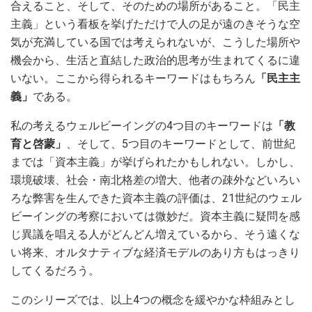
合えること、そして、そのための場所があること。「民主
主義」という看板を挙げただけで人の足が遠のきそうな空
気が充満している国では考えられないが、こうした場所や
機会から、生活と直結した政治的思考が生まれてくるに違
いない。ここから得られるキーワードはもちろん
「民主主
義」
である。
私の考えるウェルビーイングの4つ目のキーワードは
「教
育と啓蒙」
、そして、5つ目のキーワードとして、前世紀
までは「資本主義」が挙げられたかもしれない。しかし、
環境破壊、社会・南北格差の増大、他者の疎外などいろい
ろな弊害を生んできた資本主義の評価は、21世紀のウェル
ビーイングの考察においては微妙だ。資本主義に疑問を感
じ異議を唱える人がどんどん増えているから、そう遠くな
い将来、オルタナティブな経済モデルのあり方もはっきり
してくるだろう。
このシリーズでは、以上4つの概念を緩やかな枠組みとし