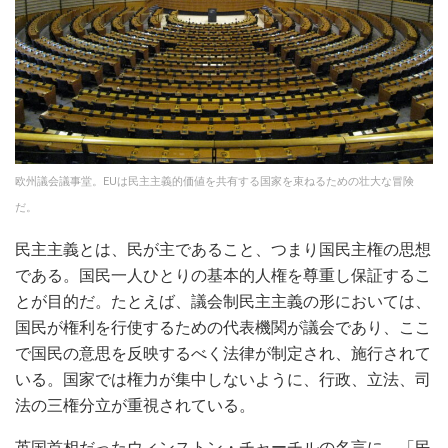
欧州議会議事堂。EUは民主主義的価値を共有する国家を束ねるための壮大な冒険
だ。
民主主義とは、民が主であること、つまり国民主権の思想
である。国民一人ひとりの基本的人権を尊重し保証するこ
とが目的だ。たとえば、議会制民主主義の形においては、
国民が権利を行使するための代表機関が議会であり、ここ
で国民の意思を反映するべく法律が制定され、施行されて
いる。国家では権力が集中しないように、行政、立法、司
法の三権分立が重視されている。
英国首相だったウィンストン・チャーチルの名言に、「民