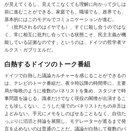
が見えてくるし、見えてこなくても理解に向かって少しは
前に進むことができる。家庭でも、職場でも、政界でも、
基本的にはこのモデルでコミュニケーションが進む。
「（批判されるのはイヤでも）、すぐに殺し合うのではな
く、常に相互に批判し合っている状態こそ、民主主義が機
能している証拠なのです」というのは、ドイツの哲学者マ
ルクス・ガブリエルだ。
白熱するドイツのトーク番組
ドイツで白熱した議論カルチャーを感じることができるの
は、テレビのトーク番組だ。夜９時以降の時間帯に、主要
局が毎晩のように複数のパネリストを集め、スタジオで時
事問題を論じる。識者だけでなく現役の閣僚が出演するこ
とも珍しくない。こうした場でのパネリストたちの弁舌は
よどみない。手元にメモをしのばせることもなく、自信た
っぷりに滔滔と持論を展開し、モデレーターが遮るまで発
言を止めないのは普通のことだ。議論が白熱して複数のパ