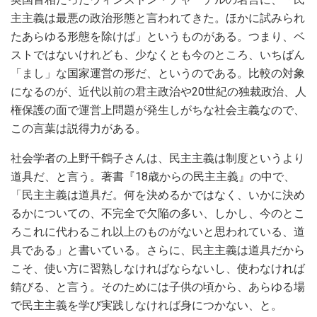
主主義は最悪の政治形態と言われてきた。ほかに試みられ
たあらゆる形態を除けば」というものがある。つまり、ベ
ストではないけれども、少なくとも今のところ、いちばん
「まし」な国家運営の形だ、というのである。比較の対象
になるのが、近代以前の君主政治や20世紀の独裁政治、人
権保護の面で運営上問題が発生しがちな社会主義なので、
この言葉は説得力がある。
社会学者の上野千鶴子さんは、民主主義は制度というより
道具だ、と言う。著書『18歳からの民主主義』の中で、
「民主主義は道具だ。何を決めるかではなく、いかに決め
るかについての、不完全で欠陥の多い、しかし、今のとこ
ろこれに代わるこれ以上のものがないと思われている、道
具である」と書いている。さらに、民主主義は道具だから
こそ、使い方に習熟しなければならないし、使わなければ
錆びる、と言う。そのためには子供の頃から、あらゆる場
で民主主義を学び実践しなければ身につかない、と。