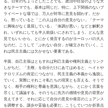
る。日常のちょっとしたことでも、政治や社会のような大
きなテーマでも、基本は同じだ。特に、上下関係のないプ
ライベートな場では、万人が対等に意見を闘わす。だか
ら、黙っていると「この人は自分の意見がない」「テーマ
に興味がなく退屈している」「体調が悪い」などと解釈さ
れ、いずれにしても半人前扱いにされてしまう。どんな意
見でもいいから、とにかく発言するのがヨーロッパの大人
なのだ。こうして「ぶれない自分」が確立されていく。こ
れは民主主義には欠かせない要素である。
半面、自己主張はともすれば利己主義や権利主義とリンク
しがちだ。「主権」を自分だけにあてはめると、ヘイトや
テロリズムの肯定につながり、民主主義の本義から逸脱し
ていく。実際にそれこそ私たちの現実とも言える。そうで
なく、相手の権利と尊厳を意識しながら、とにかく言葉を
尽くして議論する。そのうちに先方の感情や意見の背景が
見えてきて、それに応じて自分の意見や発言のニュアンス
を調整する。譲歩や妥協も必要だ。こうしていつか折衷点