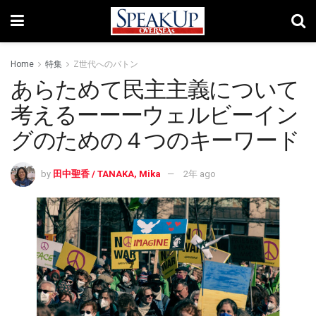
Home
特集
Z世代へのバトン
あらためて民主主義について
考えるーーーウェルビーイン
グのための４つのキーワード
by
田中聖香 / TANAKA, Mika
2年 ago