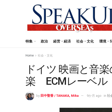
特集
政治
経営・経済
社会・文化
環境・S
Home
社会・文化
ドイツ 映画と音楽
楽 ECMレーベル
by
田中聖香 / TANAKA, Mika
9か月 ago
in
社