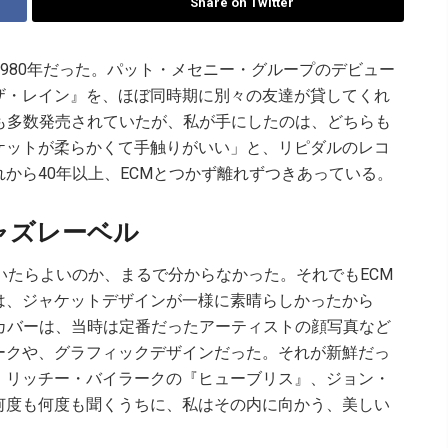
Share on Twitter
1980年だった。パット・メセニー・グループのデビュー
ザ・レイン』を、ほぼ同時期に別々の友達が貸してくれ
も多数発売されていたが、私が手にしたのは、どちらも
ケットが柔らかくて手触りがいい」と、リピダルのレコ
から40年以上、ECMとつかず離れずつきあっている。
ャズレーベル
いたらよいのか、まるで分からなかった。それでもECM
は、ジャケットデザインが一様に素晴らしかったから
カバーは、当時は定番だったアーティストの顔写真など
ークや、グラフィックデザインだった。それが新鮮だっ
。リッチー・バイラークの『ヒューブリス』、ジョン・
何度も何度も聞くうちに、私はその内に向かう、美しい