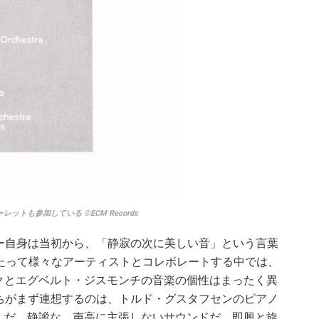
トも参加している ©ECM Records
ー自身は当初から、「静寂の次に美しい音」という言葉
たって様々なアーティストとコレボレートする中では、
クとエグベルト・ジスモンチの音楽の個性はまったく異
ちがまず連想するのは、トルド・グスタフセンのピアノ
んだ、静謐な、声高に主張しないサウンドだ。即興と旋