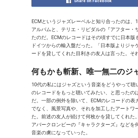
Share on Facebook
ECMというジャズレーベルと知り合ったのは、
アルバムと、テリエ・リピダルの『アフター・
たのだ。ECMのレコードはその頃すでに日本版
ドイツからの輸入盤だった。「日本版よりジャ
ードを貸してくれた目利きの友人は言った。それ
何もかも斬新、唯一無二の
ジ
10代の私にはジャズという音楽をどうやって聴
のレコードをもっと聴いてみたい、と思ったの
だ。一部の例外を除いて、ECMのレコードの表
でなく、風景写真や、それを加工したアートワ
た。前述の友人が続けて何枚かを貸してくれた
アバークロンビーの『キャラクターズ』などを
音楽の虜になっていった。