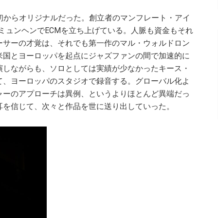
初からオリジナルだった。創立者のマンフレート・アイ
のミュンヘンでECMを立ち上げている。人脈も資金もそれ
ーサーの才覚は、それでも第一作のマル・ウォルドロン
米国とヨーロッパを起点にジャズファンの間で加速的に
演しながらも、ソロとしては実績が少なかったキース・
て、ヨーロッパのスタジオで録音する。グローバル化よ
ャーのアプローチは異例、というよりほとんど異端だっ
耳を信じて、次々と作品を世に送り出していった。