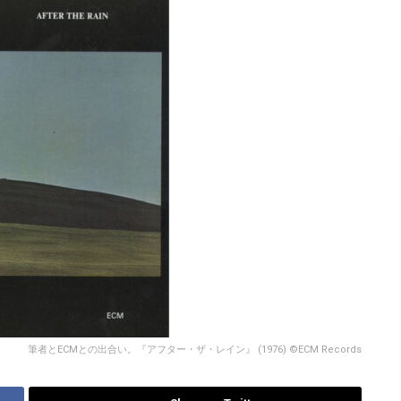
筆者とECMとの出合い。『アフター・ザ・レイン』 (1976) ©ECM Records