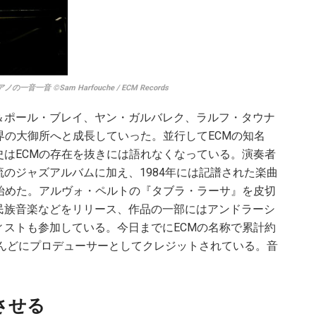
©Sam Harfouche / ECM Records
＆ポール・ブレイ、ヤン・ガルバレク、ラルフ・タウナ
界の大御所へと成長していった。並行してECMの知名
はECMの存在を抜きには語れなくなっている。演奏者
のジャズアルバムに加え、1984年には記譜された楽曲
で発売を始めた。アルヴォ・ペルトの『タブラ・ラーサ』を皮切
民族音楽などをリリース、作品の一部にはアンドラーシ
ストも参加している。今日までにECMの名称で累計約
とんどにプロデューサーとしてクレジットされている。音
。
させる