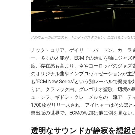
ノルウェーのピアニスト、トルド・グスタフセン。こぼれるようなピアノの一音一音 
チック・コリア、ゲイリー・バートン、カーラ
ー。多くの才能が、ECMでの活動を軸にジャズ
度、存在感も高まり、今やヨーロッパのジャズ史
のオリジナル曲やインプロヴィゼーションが主流
も“ECM New Series“という別レーベル
りに、クラシック曲、グレゴリオ聖歌、辺境の
ュ・シフ、ギドン・クレーメルらの一流アーティ
1700枚がリリースされ、アイヒャーはそのほ
楽出版の世界で、ECMの軌跡は他に例を見ない
透明なサウンドが静寂を想起