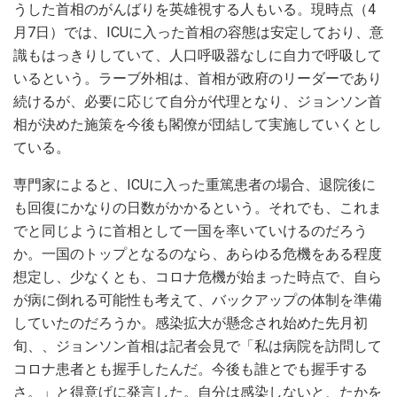
うした首相のがんばりを英雄視する人もいる。現時点（4
月7日）では、ICUに入った首相の容態は安定しており、意
識もはっきりしていて、人口呼吸器なしに自力で呼吸して
いるという。ラーブ外相は、首相が政府のリーダーであり
続けるが、必要に応じて自分が代理となり、ジョンソン首
相が決めた施策を今後も閣僚が団結して実施していくとし
ている。
専門家によると、ICUに入った重篤患者の場合、退院後に
も回復にかなりの日数がかかるという。それでも、これま
でと同じように首相として一国を率いていけるのだろう
か。一国のトップとなるのなら、あらゆる危機をある程度
想定し、少なくとも、コロナ危機が始まった時点で、自ら
が病に倒れる可能性も考えて、バックアップの体制を準備
していたのだろうか。感染拡大が懸念され始めた先月初
旬、、ジョンソン首相は記者会見で「私は病院を訪問して
コロナ患者とも握手したんだ。今後も誰とでも握手する
さ。」と得意げに発言した。自分は感染しないと、たかを