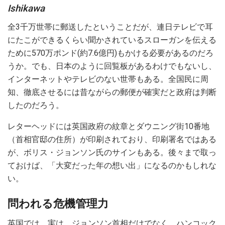
Ishikawa
全3千万世帯に郵送したということだが、連日テレビで耳
にたこができるくらい聞かされているスローガンを伝える
ために570万ポンド(約7.6億円)もかける必要があるのだろ
うか。でも、日本のように回覧板があるわけでもないし、
インターネットやテレビのない世帯もある。全国民に周
知、徹底させるには昔ながらの郵便が確実だと政府は判断
したのだろう。
レターヘッドには英国政府の紋章とダウニング街10番地
（首相官邸の住所）が印刷されており、印刷署名ではある
が、ボリス・ジョンソン氏のサインもある。後々まで取っ
ておけば、「大変だった年の想い出」になるのかもしれな
い。
問われる危機管理力
英国では、実は、ジョンソン首相だけでなく、ハンコック