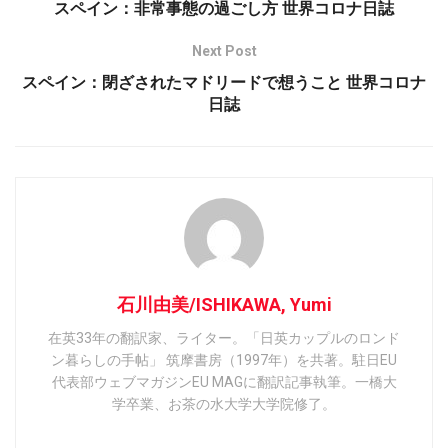
スペイン：非常事態の過ごし方 世界コロナ日誌
Next Post
スペイン：閉ざされたマドリードで想うこと 世界コロナ
日誌
石川由美/ISHIKAWA, Yumi
在英33年の翻訳家、ライター。「日英カップルのロンド
ン暮らしの手帖」 筑摩書房（1997年）を共著。駐日EU
代表部ウェブマガジンEU MAGに翻訳記事執筆。一橋大
学卒業、お茶の水大学大学院修了。