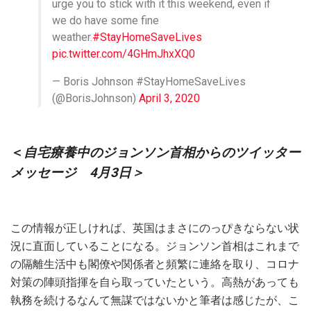
urge you to stick with it this weekend, even if
we do have some fine
weather.
#StayHomeSaveLives
pic.twitter.com/4GHmJhxXQ0
— Boris Johnson #StayHomeSaveLives
(@BorisJohnson)
April 3, 2020
＜
自宅療養中のジョンソン首相からのツイッター
メッセージ 4月3日＞
この情報が正しければ、英国はまさにのっぴきならない状
況に直面していることになる。ジョンソン首相はこれまで
の隔離生活中も閣僚や関係者と頻繁に連絡を取り、コロナ
対策の陣頭指揮を自ら取っていたという。高熱があっても
執務を続けるなんて無謀ではないかと筆者は感じたが、こ