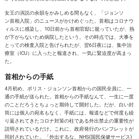
女王の演説の余韻をかみしめる間もなく、「ジョンソ
ン首相入院」のニュースがかけめぐった。首相はコロナウ
ィルスに感染し、10日前から首相官邸に籠っていたが、熱
が下がらないため病院したという。その時点では、大事を
とっての検査入院と告げられたが、翌6日夜には、集中治
療室（ICU）に入ったと報道され、一気に緊迫度が高まっ
た。
首相からの手紙
4月初め、ボリス・ジョンソン首相からの国民全員に、一
通の手紙が送られた。首相からの手紙なんて、一生に一度
のことだろうとちょっと期待して開封した。だが、白い封
筒には個人の宛名もなく、手紙には、報道などで何度も繰
り返されてきたコロナ対策の柱である外出禁止の重要性が
説明されているだけ。これに、政府発行のパンフレットが
同封されていた。「外出するな、NHS(国民保健サービス)