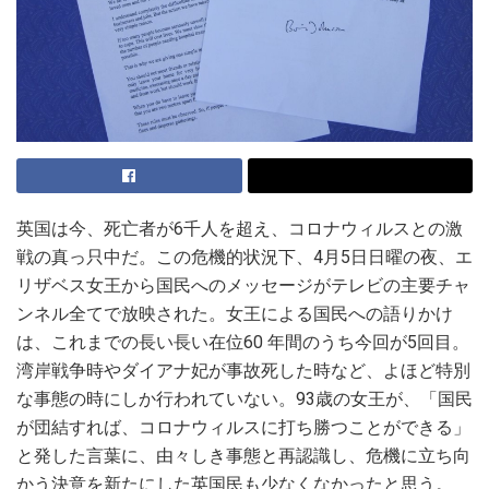
英国は今、死亡者が6千人を超え、コロナウィルスとの激
戦の真っ只中だ。この危機的状況下、4月5日日曜の夜、エ
リザベス女王から国民へのメッセージがテレビの主要チャ
ンネル全てで放映された。女王による国民への語りかけ
は、これまでの長い長い在位60 年間のうち今回が5回目。
湾岸戦争時やダイアナ妃が事故死した時など、よほど特別
な事態の時にしか行われていない。93歳の女王が、「国民
が団結すれば、コロナウィルスに打ち勝つことができる」
と発した言葉に、由々しき事態と再認識し、危機に立ち向
かう決意を新たにした英国民も少なくなかったと思う。