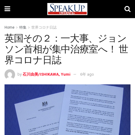
Home
特集
世界コロナ日誌
英国その２：一大事、ジョン
ソン首相が集中治療室へ！ 世
界コロナ日誌
by
石川由美/ISHIKAWA, Yumi
6年 ago