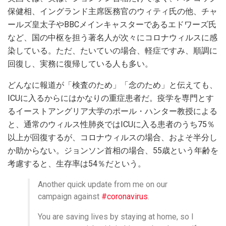
保健相、イングランド主席医務官のウィティ氏の他、チャ
ールズ皇太子やBBCメインキャスターであるエドワーズ氏
など、国の中枢を担う著名人が次々にコロナウィルスに感
染している。ただ、たいていの場合、軽症ですみ、順調に
回復し、実務に復帰している人も多い。
どんなに報道が「検査のため」「念のため」と伝えても、
ICUに入るからにはかなりの重症患者だ。疫学を専門とす
るイーストアングリア大学のポール・ハンター教授による
と、通常のウィルス性肺炎ではICUに入る患者のうち75％
以上が回復するが、コロナウィルスの場合、およそ半分し
か助からない。ジョンソン首相の場合、55歳という年齢を
考慮すると、生存率は54％だという。
Another quick update from me on our
campaign against
#coronavirus
.
You are saving lives by staying at home, so I