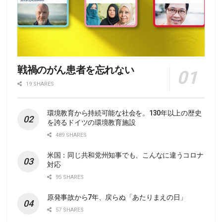
戦禍のがん患者を忘れない
19 SHARES
環境教育から持続可能な社会を。130年以上の歴史
を誇るドイツの環境教育施設
489 SHARES
米国：同じ共和党州知事でも、こんなに違うコロナ
対応
95 SHARES
原発事故から7年、戻らぬ「あたりまえの日」
57 SHARES