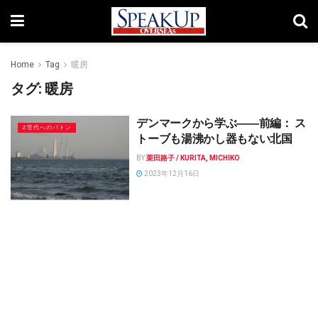
Home
Tag
暖房
タグ:
暖房
デンマークから学ぶ――前編： ス
Z世代へのバトン
トーブも湯沸かし器もない北国
BY
栗田路子 / KURITA, MICHIKO
2023年12月16日