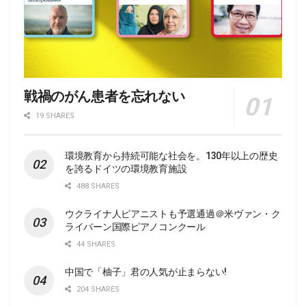
戦禍のがん患者を忘れない
19 SHARES
環境教育から持続可能な社会を。130年以上の歴史
を誇るドイツの環境教育施設
488 SHARES
ウクライナ人ピアニストも予選通過＠米ヴァン・ク
ライバーン国際ピアノコンクール
44 SHARES
中国で「柚子」君の人気が止まらない!
204 SHARES