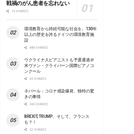
戦禍のがん患者を忘れない
19 SHARES
環境教育から持続可能な社会を。130年
以上の歴史を誇るドイツの環境教育施
設
488 SHARES
ウクライナ人ピアニストも予選通過＠
米ヴァン・クライバーン国際ピアノコ
ンクール
44 SHARES
ネパール：コロナ感染爆発、独特の驚
きの事情
344 SHARES
BREXIT, TRUMP、そして、フランス
も？！
22 SHARES