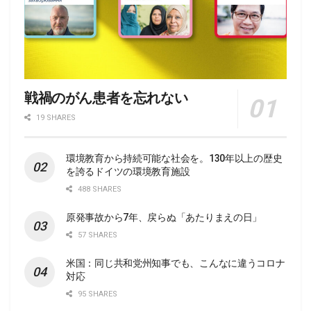
戦禍のがん患者を忘れない
19 SHARES
環境教育から持続可能な社会を。130年以上の歴史
を誇るドイツの環境教育施設
488 SHARES
原発事故から7年、戻らぬ「あたりまえの日」
57 SHARES
米国：同じ共和党州知事でも、こんなに違うコロナ
対応
95 SHARES