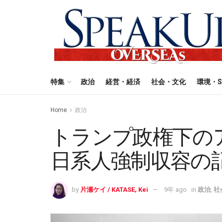
特集
政治
経営・経済
社会・文化
環境・S
Home
政治
トランプ政権下の
日系人強制収容の
by
片瀬ケイ / KATASE, Kei
9年 ago
in
政治
,
社