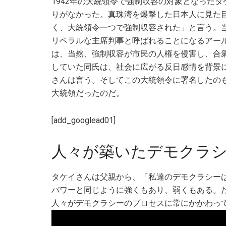
1942年の大統領令で強制収容の対象となった
りがなかった。真珠湾を爆撃した日本人に見た
く、大統領令一つで強制収容された」と言う。
リベラルな主席判事と呼ばれることになるアー
は、当然、強制収容が市民の人権を侵害し、合
していた同氏は、社会に広がる反日感情を背景
さんは言う。そしてこの大統領令に署名したの
大統領だったのだ。
[add_googlead01]
人々が築いたデモクラ
タケイさんは父親から、「私達のデモクラシー
パワーと同じように強くもあり、弱くもある。
人々がデモクラシーのプロセスに常にかかわっ