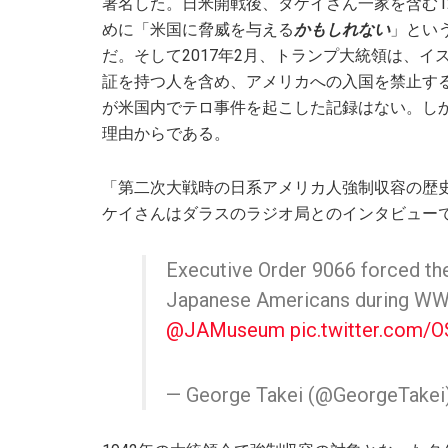
署名した。日米開戦後、タケイさん一家を含む1
めに「米国に脅威を与える
かもしれない
」とい
だ。そして2017年2月、トランプ大統領は、
証を持つ人を含め、アメリカへの入国を禁止す
が米国内でテロ事件を起こした記録はない。し
理由からである。
「第二次大戦時の日系アメリカ人強制収容の歴
ケイさんはダラスのラジオ局とのインタビュー
Executive Order 9066 forced th
Japanese Americans during WWII
@JAMuseum
pic.twitter.com/
— George Takei (@GeorgeTakei