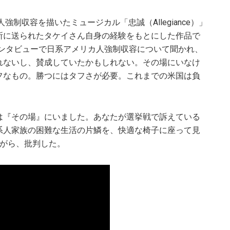
強制収容を描いたミュージカル「忠誠（Allegiance）」
所に送られたタケイさん自身の経験をもとにした作品で
のインタビューで日系アメリカ人強制収容について聞かれ、
れないし、賛成していたかもしれない。その場にいなけ
フなもの。勝つにはタフさが必要。これまでの米国は負
は『その場』にいました。あなたが選挙戦で訴えている
系人家族の困難な生活の片鱗を、快適な椅子に座って見
りながら、批判した。