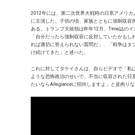
2012年には、第二次世界大戦時の日系アメリカ人
に主演した。子供の頃、家族とともに強制収容
ある。トランプ大統領は昨年12月、Time誌
「自分だったら強制収容に反対していたかもし
れば適切に答えられない質問だ」、「戦争はタ
け続けてきた」と述べた。
これに対してタケイさんは、自らビデオで「私
ような恐怖政治のせいで、不当に収容された日
たいならAllegianceに招待しますよ」と皮肉