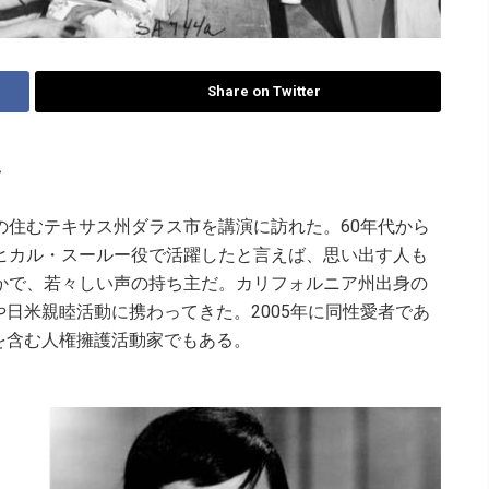
Share on Twitter
告
の住むテキサス州ダラス市を講演に訪れた。60年代から
ヒカル・スールー役で活躍したと言えば、思い出す人も
かで、若々しい声の持ち主だ。カリフォルニア州出身の
日米親睦活動に携わってきた。2005年に同性愛者であ
利を含む人権擁護活動家でもある。