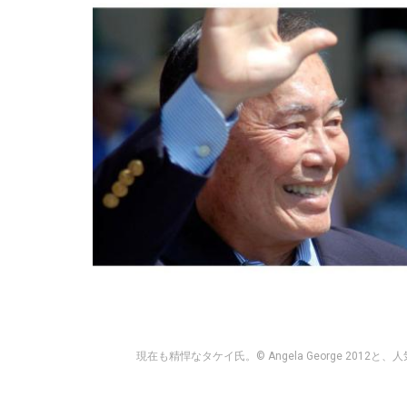
現在も精悍なタケイ氏。© Angela George 20