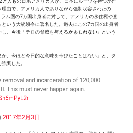
2万人もの日系アメリカ人が、日本にルーツを持つがた
う理由で、アメリカ人でありながら強制収容されたの
イスラム圏の7カ国出身者に対して、アメリカの永住権や査
るという大統領令に署名した。過去にこの7カ国の出身者
かし、今後「テロの脅威を与える
かもしれない
」という
史が、今ほど今日的な意味を帯びたことはない」と、タ
で強調した。
e removal and incarceration of 120,000
. This must never happen again.
OSn6mPyL2r
)
2017年2月3日