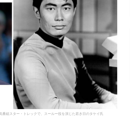
12と、人気番組スター・トレックで、スールー役を演じた若き日のタケイ氏