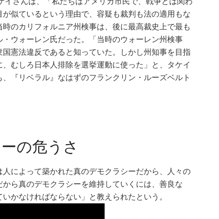
タケイさんは、「私たちはアメリカ市民で、戦争とは関わ
目が似ているという理由で、容疑も裁判も法の適用もな
当時のカリフォルニア州検事は、後に最高裁史上で最も
ル・ウォーレン氏だった。「当時のウォーレン州検事
衆国憲法違反であると知っていた。しかし州知事を目指
に、むしろ日本人排除を選挙運動に使った」と、タケイ
も、『リベラル』なはずのフランクリン・ルーズベルト
シーの危うさ
は人によって築かれた真のデモクラシーだから、人々の
だから真のデモクラシーを維持していくには、善良な
ていかなければならない」と教えられたという。